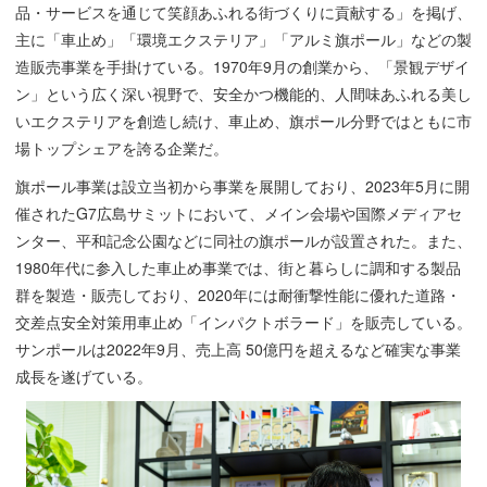
品・サービスを通じて笑顔あふれる街づくりに貢献する」を掲げ、
主に「車止め」「環境エクステリア」「アルミ旗ポール」などの製
造販売事業を手掛けている。1970年9月の創業から、「景観デザイ
ン」という広く深い視野で、安全かつ機能的、人間味あふれる美し
いエクステリアを創造し続け、車止め、旗ポール分野ではともに市
場トップシェアを誇る企業だ。
旗ポール事業は設立当初から事業を展開しており、2023年5月に開
催されたG7広島サミットにおいて、メイン会場や国際メディアセ
ンター、平和記念公園などに同社の旗ポールが設置された。また、
1980年代に参入した車止め事業では、街と暮らしに調和する製品
群を製造・販売しており、2020年には耐衝撃性能に優れた道路・
交差点安全対策用車止め「インパクトボラード」を販売している。
サンポールは2022年9月、売上高 50億円を超えるなど確実な事業
成長を遂げている。