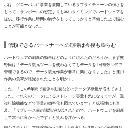
ボは、グローバルに事業を展開しているサプライチェーンの強さを
もって、サンポールの想定よりも早いタイミングでハードウェアを
提供。移行作業に時間の猶予をもってしっかりと準備した上で臨む
ことが可能となった。
信頼できるパートナーへの期待は今後も膨らむ
ハードウェアの刷新の効果はどのように現れたのだろうか。まず熊
野氏は「データ復元ツールを使わなくてもデータを1日複数世代で
管理できるので、データ復元作業が非常に楽になりました」と運用
作業の負荷が軽減されたことを明かす。
また、「この5年間で画像や動画などのデータ保存量が増えてきま
した。それらのデータによるストレージ容量も気になりますが、重
複排除機能などで容量の効率化も図れています」と拡張性にも言
及。「リプレース前の課題が払拭されたので、ハードウェアを刷新
して本当に良かったです」と笑みを浮かべる。
同システムは、本格稼働から1年以上経過した現在も安定稼働中だ