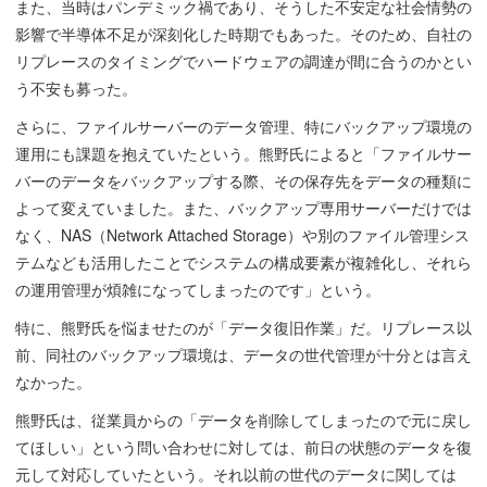
また、当時はパンデミック禍であり、そうした不安定な社会情勢の
影響で半導体不足が深刻化した時期でもあった。そのため、自社の
リプレースのタイミングでハードウェアの調達が間に合うのかとい
う不安も募った。
さらに、ファイルサーバーのデータ管理、特にバックアップ環境の
運用にも課題を抱えていたという。熊野氏によると「ファイルサー
バーのデータをバックアップする際、その保存先をデータの種類に
よって変えていました。また、バックアップ専用サーバーだけでは
なく、NAS（Network Attached Storage）や別のファイル管理シス
テムなども活用したことでシステムの構成要素が複雑化し、それら
の運用管理が煩雑になってしまったのです」という。
特に、熊野氏を悩ませたのが「データ復旧作業」だ。リプレース以
前、同社のバックアップ環境は、データの世代管理が十分とは言え
なかった。
熊野氏は、従業員からの「データを削除してしまったので元に戻し
てほしい」という問い合わせに対しては、前日の状態のデータを復
元して対応していたという。それ以前の世代のデータに関しては