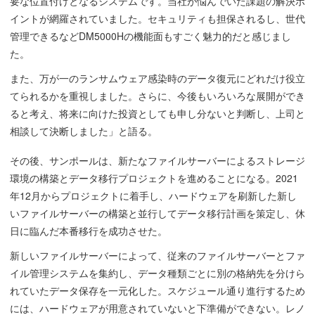
要な位置付けとなるシステムです。当社が悩んでいた課題の解決ポ
イントが網羅されていました。セキュリティも担保されるし、世代
管理できるなどDM5000Hの機能面もすごく魅力的だと感じまし
た。
また、万が一のランサムウェア感染時のデータ復元にどれだけ役立
てられるかを重視しました。さらに、今後もいろいろな展開ができ
ると考え、将来に向けた投資としても申し分ないと判断し、上司と
相談して決断しました」と語る。
その後、サンポールは、新たなファイルサーバーによるストレージ
環境の構築とデータ移行プロジェクトを進めることになる。2021
年12月からプロジェクトに着手し、ハードウェアを刷新した新し
いファイルサーバーの構築と並行してデータ移行計画を策定し、休
日に臨んだ本番移行を成功させた。
新しいファイルサーバーによって、従来のファイルサーバーとファ
イル管理システムを集約し、データ種類ごとに別の格納先を分けら
れていたデータ保存を一元化した。スケジュール通り進行するため
には、ハードウェアが用意されていないと下準備ができない。レノ