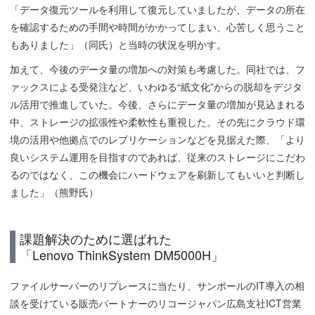
「データ復元ツールを利用して復元していましたが、データの所在
を確認するための手間や時間がかかってしまい、心苦しく思うこと
もありました」（同氏）と当時の状況を明かす。
加えて、今後のデータ量の増加への対策も考慮した。同社では、フ
ァックスによる受発注など、いわゆる“紙文化”からの脱却をデジタ
ル活用で推進していた。今後、さらにデータ量の増加が見込まれる
中、ストレージの拡張性や柔軟性も重視した。その先にクラウド環
境の活用や他拠点でのレプリケーションなどを見据えた際、「より
良いシステム運用を目指すのであれば、従来のストレージにこだわ
るのではなく、この機会にハードウェアを刷新してもいいと判断し
ました」（熊野氏）
課題解決のために選ばれた
「Lenovo ThinkSystem DM5000H」
ファイルサーバーのリプレースに当たり、サンポールのIT導入の相
談を受けている販売パートナーのリコージャパン広島支社ICT営業