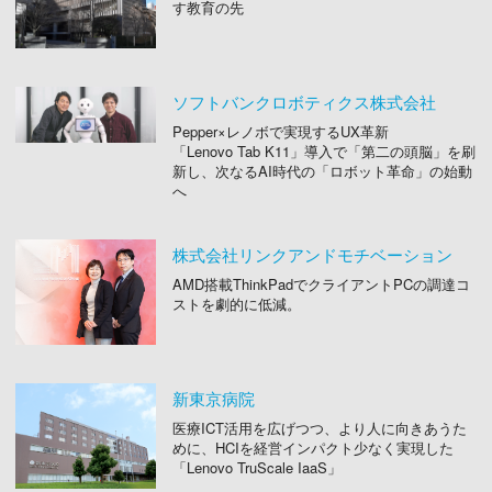
す教育の先
ソフトバンクロボティクス株式会社
Pepper×レノボで実現するUX革新
「Lenovo Tab K11」導入で「第二の頭脳」を刷
新し、次なるAI時代の「ロボット革命」の始動
へ
株式会社リンクアンドモチベーション
AMD搭載ThinkPadでクライアントPCの調達コ
ストを劇的に低減。
新東京病院
医療ICT活用を広げつつ、より人に向きあうた
めに、HCIを経営インパクト少なく実現した
「Lenovo TruScale IaaS」