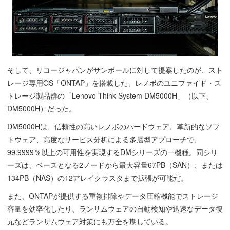
そして、リコージャパンがサンポールに対して提案したのが、スト
レージ専用OS「ONTAP」を搭載した、レノボのユニファイド・ス
トレージ製品群の「Lenovo Think System DM5000H」（以下、
DM5000H）だった。
DM5000Hは、信頼性の高いレノボのハードウェア、革新的なソフ
トウェア、高度なサービス分析による多層型アプローチで、
99.9999％以上の可用性を実現するDMシリーズの一機種。同シリ
ーズは、ベースとなる2ノードから最大容量67PB（SAN）、または
134PB（NAS）の12アレイクラスタまで拡張が可能だ。
また、ONTAPが提供する重複排除やデータ圧縮機能でストレージ
容量を効率化したり、ランサムウェアの自動検知や迅速なデータ復
元などランサムウェア対策にも万全を期している。