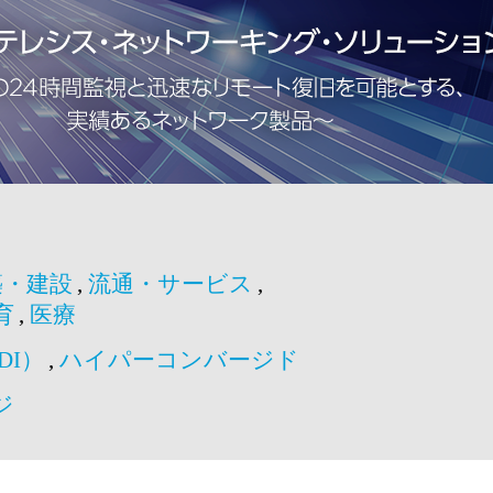
築・建設
,
流通・サービス
,
育
,
医療
DI）
,
ハイパーコンバージド
ジ