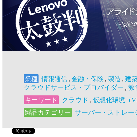
業種
情報通信
,
金融・保険
,
製造
,
建
クラウドサービス・プロバイダー
,
教
キーワード
クラウド
,
仮想化環境（V
製品カテゴリー
サーバー・ストレー