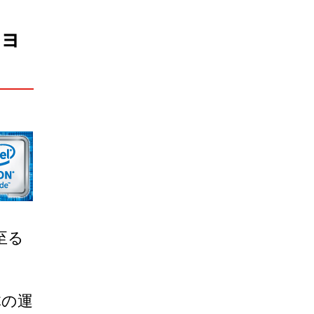
ショ
至る
体の運