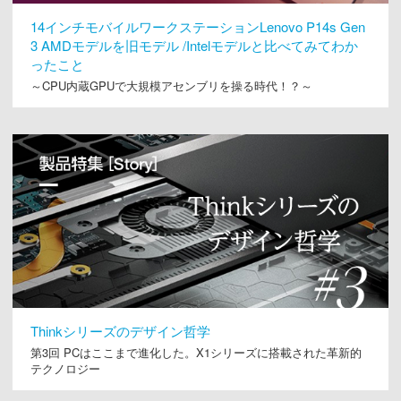
14インチモバイルワークステーションLenovo P14s Gen
3 AMDモデルを旧モデル /Intelモデルと比べてみてわか
ったこと
～CPU内蔵GPUで大規模アセンブリを操る時代！？～
Thinkシリーズのデザイン哲学
第3回 PCはここまで進化した。X1シリーズに搭載された革新的
テクノロジー