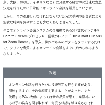
京、大阪、和歌山、イギリスなど）に分散する経営陣の迅速な意思
決定を行うために日常的にオンライン会議を活用しています。
しかし、その都度行わなければならない設定の手間や低音質により
無駄な時間を費やすことも少なくありませんでした。
そこでオンライン会議システムの専用機である第7世代インテル®
Core™ i5 vPro® プロセッサー搭載のレノボ「ThinkSmart Hub 500
for Zoom Rooms」を導入。操作パネルのボタンをタッチするだけ
で、クリアな音質によるオンライン会議をすぐに始められるように
なりました。
課題
オンライン会議を行うたびに接続設定を行う必要があり、
開始するまでに十数分程度を要することがあった。また、
使用するPCの機種によっては音声品質が悪く、遠隔地にい
る相手の発言を聞き取れず、何度も確認を繰り返さなけれ