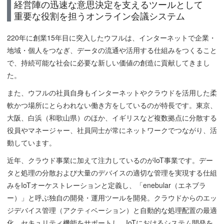
経営陣の迅速な意思決定を支えるツールとして
重要な役割を担うオンライン会議システム
220年に創業15年目に突入したウフルは、インターネットで企業・
地域・個人をつなぎ、データの流通や活用する仕組みをつくること
で、持続可能な社会に必要な新しい価値の創造に貢献してきまし
た。
また、ウフルの社員自身もインターネットやクラウドを活用した柔
軟かつ場所にとらわれない働き方をしているのが特長です。東京、
大阪、白浜（和歌山県）のほか、イギリスなど複数拠点に分散する
役員やマネージャー、社員同士が常にネットワークでつながり、活
動しています。
近年、クラウド事業に加えて注力しているのがIoT事業です。デー
タと処理の分散および大量のデバイスの適切な管理を実現する仕組
みをIoTオーケストレーションと定義し、「enebular（エネブラ
ー）」と呼ぶ独自の開発・運用ツールを開発。クラウドからのエッ
ジデバイス管理（アクティベーション）と自動的な処理配置の最適
化、セキュリティ機能をサポートし、IoTにおけるシステム開発を