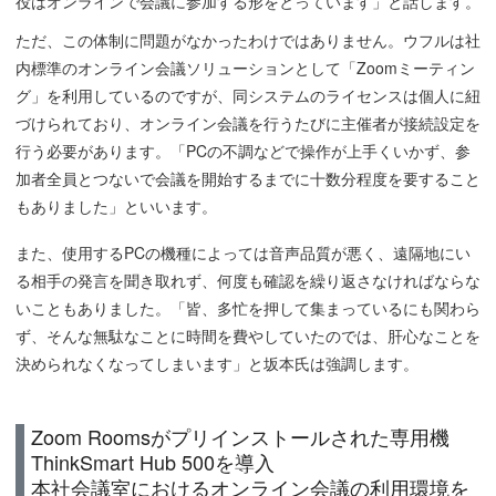
役はオンラインで会議に参加する形をとっています」と話します。
ただ、この体制に問題がなかったわけではありません。ウフルは社
内標準のオンライン会議ソリューションとして「Zoomミーティン
グ」を利用しているのですが、同システムのライセンスは個人に紐
づけられており、オンライン会議を行うたびに主催者が接続設定を
行う必要があります。「PCの不調などで操作が上手くいかず、参
加者全員とつないで会議を開始するまでに十数分程度を要すること
もありました」といいます。
また、使用するPCの機種によっては音声品質が悪く、遠隔地にい
る相手の発言を聞き取れず、何度も確認を繰り返さなければならな
いこともありました。「皆、多忙を押して集まっているにも関わら
ず、そんな無駄なことに時間を費やしていたのでは、肝心なことを
決められなくなってしまいます」と坂本氏は強調します。
Zoom Roomsがプリインストールされた専用機
ThinkSmart Hub 500を導入
本社会議室におけるオンライン会議の利用環境を