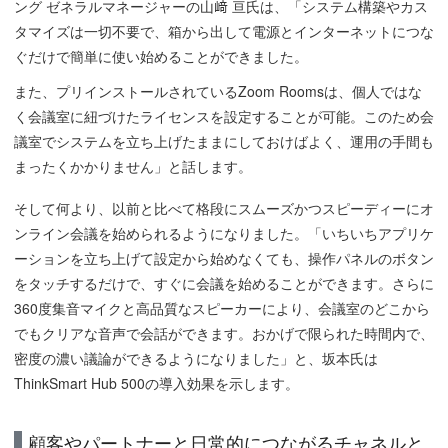
ング ゼネラルマネージャーの山﨑 亘氏は、「システム構築やカス
タマイズは一切不要で、箱から出して電源とインターネットにつな
ぐだけで簡単に使い始めることができました。
また、プリインストールされているZoom Roomsは、個人ではな
く会議室に紐づけたライセンスを設定することが可能。このため会
議室でシステムを立ち上げたままにしておけばよく、運用の手間も
まったくかかりません」と話します。
そして何より、以前と比べて格段にスムーズかつスピーディーにオ
ンライン会議を始められるようになりました。「いちいちアプリケ
ーションを立ち上げて設定から始めなくても、操作パネルのボタン
をタッチするだけで、すぐに会議を始めることができます。さらに
360度集音マイクと高品質なスピーカーにより、会議室のどこから
でもクリアな音声で会話ができます。おかげで限られた時間内で、
密度の濃い議論ができるようになりました」と、坂本氏は
ThinkSmart Hub 500の導入効果を示します。
顧客やパートナーと日常的につながるチャネルと