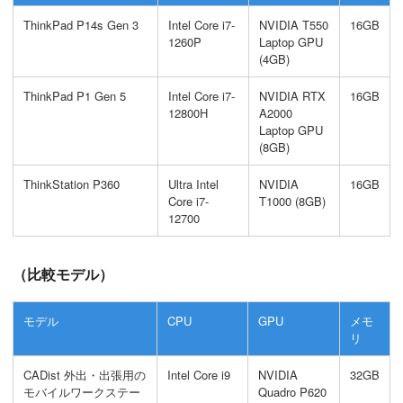
ThinkPad P14s Gen 3
Intel Core i7-
NVIDIA T550
16GB
1260P
Laptop GPU
(4GB)
ThinkPad P1 Gen 5
Intel Core i7-
NVIDIA RTX
16GB
12800H
A2000
Laptop GPU
(8GB)
ThinkStation P360
Ultra Intel
NVIDIA
16GB
Core i7-
T1000 (8GB)
12700
（比較モデル）
モデル
CPU
GPU
メモ
リ
CADist 外出・出張用の
Intel Core i9
NVIDIA
32GB
モバイルワークステー
Quadro P620