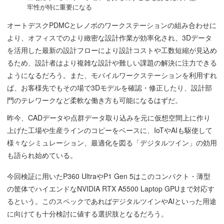
牢性が特に重要になる
オートデスクPDMCとレノボのワークステーションの組み合わせに
より、オフィスでのより緻密な設計作業が効率化され、3Dデータ
を活用した最新の設計フローにより設計コストや工数短縮が見込め
るため、設計者はより複雑な設計や難しい課題の解決に注力できる
ようになるだろう。また、モバイルワークステーションを利用すれ
ば、お客様先でもその場で3Dモデルを確認・修正したり、設計部
門のテレワークなど柔軟な働き方も可能になるはずだ。
昨今、CADデータや点群データ取り込みを元に仮想空間上に作り
上げた工場や生産ラインのコピーをベースに、IoTやAIも駆使して
様々なシミュレーション、最適化を図る「デジタルツイン」の効用
も語られ始めている。
今回検証に用いたP360 UltraやP1 Gen 5はこのコンパクト・薄型
の筐体でハイエンドなNVIDIA RTX A5500 Laptop GPUまで対応す
るという。このスペックであればデジタルツインやAIといった用途
に向けても十分検討に値する選択肢となるだろう。