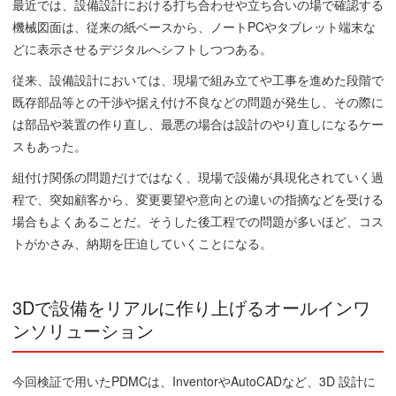
最近では、設備設計における打ち合わせや立ち合いの場で確認する
機械図面は、従来の紙ベースから、ノートPCやタブレット端末な
どに表示させるデジタルへシフトしつつある。
従来、設備設計においては、現場で組み立てや工事を進めた段階で
既存部品等との干渉や据え付け不良などの問題が発生し、その際に
は部品や装置の作り直し、最悪の場合は設計のやり直しになるケー
スもあった。
組付け関係の問題だけではなく、現場で設備が具現化されていく過
程で、突如顧客から、変更要望や意向との違いの指摘などを受ける
場合もよくあることだ。そうした後工程での問題が多いほど、コス
トがかさみ、納期を圧迫していくことになる。
3Dで設備をリアルに作り上げるオールインワ
ンソリューション
今回検証で用いたPDMCは、InventorやAutoCADなど、3D 設計に