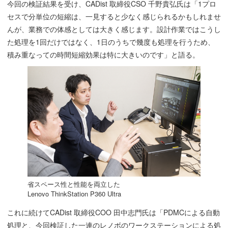
今回の検証結果を受け、CADist 取締役CSO 千野貴弘氏は「1プロ
セスで分単位の短縮は、一見すると少なく感じられるかもしれませ
んが、業務での体感としては大きく感じます。設計作業ではこうし
た処理を1回だけではなく、1日のうちで幾度も処理を行うため、
積み重なっての時間短縮効果は特に大きいのです」と語る。
省スペース性と性能を両立した
Lenovo ThinkStation P360 Ultra
これに続けてCADist 取締役COO 田中志門氏は「PDMCによる自動
処理と、今回検証した一連のレノボのワークステーションによる処