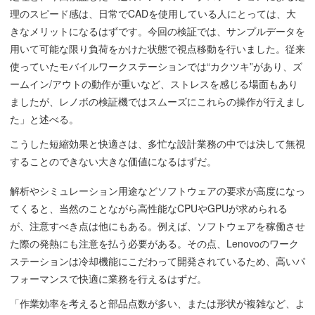
理のスピード感は、日常でCADを使用している人にとっては、大
きなメリットになるはずです。今回の検証では、サンプルデータを
用いて可能な限り負荷をかけた状態で視点移動を行いました。従来
使っていたモバイルワークステーションでは“カクツキ”があり、ズ
ームイン/アウトの動作が重いなど、ストレスを感じる場面もあり
ましたが、レノボの検証機ではスムーズにこれらの操作が行えまし
た」と述べる。
こうした短縮効果と快適さは、多忙な設計業務の中では決して無視
することのできない大きな価値になるはずだ。
解析やシミュレーション用途などソフトウェアの要求が高度になっ
てくると、当然のことながら高性能なCPUやGPUが求められる
が、注意すべき点は他にもある。例えば、ソフトウェアを稼働させ
た際の発熱にも注意を払う必要がある。その点、Lenovoのワーク
ステーションは冷却機能にこだわって開発されているため、高いパ
フォーマンスで快適に業務を行えるはずだ。
「作業効率を考えると部品点数が多い、または形状が複雑など、よ