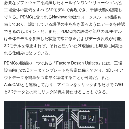
必要なソフトウェアを網羅したオールインワンソリューションだ。
工場全体の設備をすべて3Dモデルで再現でき、干渉状態の認識も
できる。PDMCに含まれるNavisworksはウォークスルーの機能も
備えており、設計している設備の中を歩き回るようにデータを確認
できるのもポイントだ。また、PDMC内の設備や部品の3Dモデル
は全体モデルを参照した状態で常に修正およびデータ反映が可能。
3Dモデルを修正すれば、それと紐づいた2D図面にも即座に同期さ
れる仕組みになっている。
PDMCの機能の一つである「Factory Design Utilities」には、工場
設備向けの3Dデータテンプレートを豊富に備えており、3Dレイア
ウトデータを簡単かつ素早く準備することが可能だ。また、
AutoCADとも連動しており、アイコンをクリックするだけでDWG
と3Dデータとの間にリンク関係を持たせることもできる。