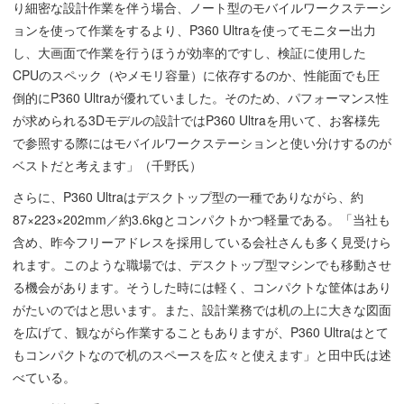
り細密な設計作業を伴う場合、ノート型のモバイルワークステーシ
ョンを使って作業をするより、P360 Ultraを使ってモニター出力
し、大画面で作業を行うほうが効率的ですし、検証に使用した
CPUのスペック（やメモリ容量）に依存するのか、性能面でも圧
倒的にP360 Ultraが優れていました。そのため、パフォーマンス性
が求められる3Dモデルの設計ではP360 Ultraを用いて、お客様先
で参照する際にはモバイルワークステーションと使い分けするのが
ベストだと考えます」（千野氏）
さらに、P360 Ultraはデスクトップ型の一種でありながら、約
87×223×202mm／約3.6kgとコンパクトかつ軽量である。「当社も
含め、昨今フリーアドレスを採用している会社さんも多く見受けら
れます。このような職場では、デスクトップ型マシンでも移動させ
る機会があります。そうした時には軽く、コンパクトな筐体はあり
がたいのではと思います。また、設計業務では机の上に大きな図面
を広げて、観ながら作業することもありますが、P360 Ultraはとて
もコンパクトなので机のスペースを広々と使えます」と田中氏は述
べている。