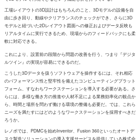
工場レイアウトの3D設計はもちろんのこと、3Dモデルの設備を自
由に歩き回り、動線やクリアランスのチェックができ、さらに3D
モデルと紐づいた2Dレイアウト図面への修正およびデータ反映も
リアルタイムに実行できるため、現場からのフィードバックにも柔
軟に対応できる。
これにより、設置前の段階から問題の改善を行う、つまり『デジタ
ルツイン』の実現が容易にできるのだ。
こうした3Dデータを扱うソフトウェアを操作するには、それ相応
のパフォーマンス性と堅牢性を備えたコンピューティングプラット
フォーム、すなわちワークステーションを導入する必要がある。さ
らには、多様な働き方の推進や人材不足による業務効率化の観点か
ら、時間と場所を問わず働ける環境の整備も必要だ。では、これら
ニーズを満たすにはどのようなワークステーションを採用すべきだ
ろうか。
レノボでは、PDMCを始めInventor、Fusion 360といったオートデ
スク製造ソリューションの導入支援サービスを提供している株式会