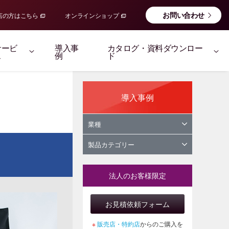
お問い合わせ
店の方はこちら
オンラインショップ
サービ
導入事
カタログ・資料ダウンロー
ス
例
ド
導入事例
業種
製品カテゴリー
法人のお客様限定
お見積依頼フォーム
※
販売店・特約店
からのご購入を