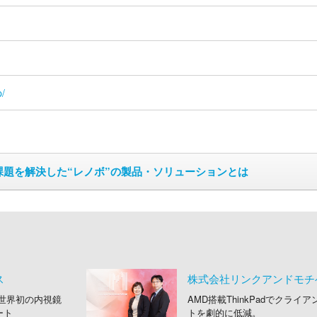
p/
課題を解決した“レノボ”の製品・ソリューションとは
ス
株式会社リンクアンドモチ
 世界初の内視鏡
AMD搭載ThinkPadでクライ
ート
トを劇的に低減。