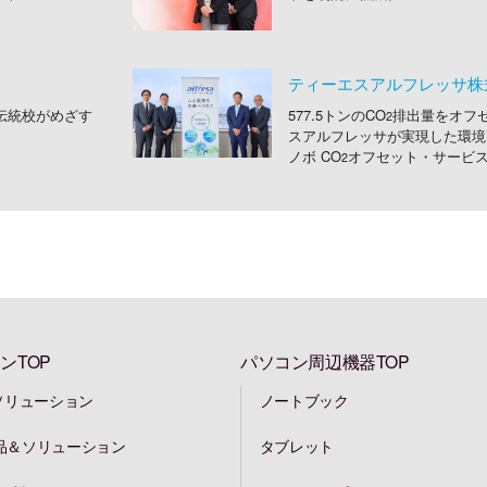
ティーエスアルフレッサ株
、伝統校がめざす
577.5トンのCO
排出量をオフセ
2
スアルフレッサが実現した環境
ノボ CO
オフセット・サービ
2
ンTOP
パソコン周辺機器TOP
ソリューション
ノートブック
品＆ソリューション
タブレット