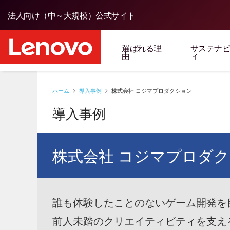
法人向け（中～大規模）公式サイト
選ばれる理
サステナ
由
ィ
ホーム
導入事例
株式会社 コジマプロダクション
導入事例
株式会社 コジマプロダ
誰も体験したことのないゲーム開発を
前人未踏のクリエイティビティを支え