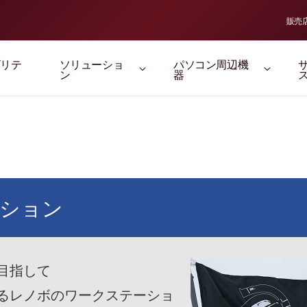
販売
ビリテ
ソリューショ
パソコン周辺機
ン
器
クション
目指して
るレノボのワークステーショ