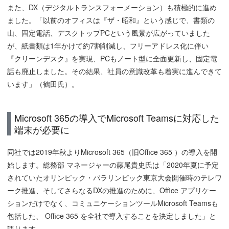
また、DX（デジタルトランスフォーメーション）も積極的に進め
ました。「以前のオフィスは『ザ・昭和』という感じで、書類の
山、固定電話、デスクトップPCという風景が広がっていました
が、紙書類は1年かけて約7割削減し、フリーアドレス化に伴い
『クリーンデスク』を実現、PCもノート型に全面更新し、固定電
話も廃止しました。その結果、社員の意識改革も着実に進んできて
います」（鶴田氏）。
Microsoft 365の導入でMicrosoft Teamsに対応した
端末が必要に
同社では2019年秋よりMicrosoft 365（旧Office 365 ）の導入を開
始します。総務部 マネージャーの藤尾貴史氏は「2020年夏に予定
されていたオリンピック・パラリンピック東京大会開催時のテレワ
ーク推進、そしてさらなるDXの推進のために、Office アプリケー
ションだけでなく、コミュニケーションツールMicrosoft Teamsも
包括した、 Office 365 を全社で導入することを決定しました」と
語ります。