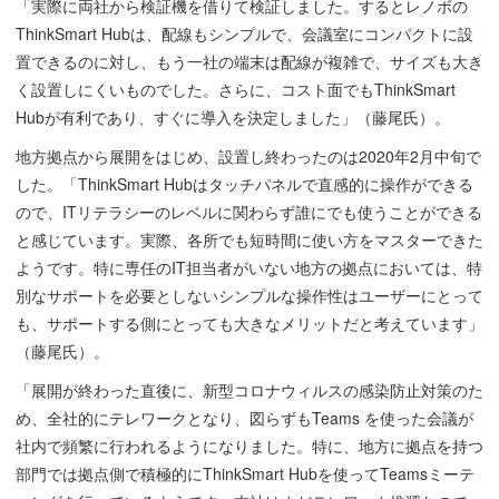
「実際に両社から検証機を借りて検証しました。するとレノボの
ThinkSmart Hubは、配線もシンプルで、会議室にコンパクトに設
置できるのに対し、もう一社の端末は配線が複雑で、サイズも大き
く設置しにくいものでした。さらに、コスト面でもThinkSmart
Hubが有利であり、すぐに導入を決定しました」（藤尾氏）。
地方拠点から展開をはじめ、設置し終わったのは2020年2月中旬で
した。「ThinkSmart Hubはタッチパネルで直感的に操作ができる
ので、ITリテラシーのレベルに関わらず誰にでも使うことができる
と感じています。実際、各所でも短時間に使い方をマスターできた
ようです。特に専任のIT担当者がいない地方の拠点においては、特
別なサポートを必要としないシンプルな操作性はユーザーにとって
も、サポートする側にとっても大きなメリットだと考えています」
（藤尾氏）。
「展開が終わった直後に、新型コロナウィルスの感染防止対策のた
め、全社的にテレワークとなり、図らずもTeams を使った会議が
社内で頻繁に行われるようになりました。特に、地方に拠点を持つ
部門では拠点側で積極的にThinkSmart Hubを使ってTeamsミーテ