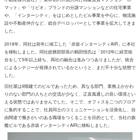
マット」や「リビオ」ブランドの分譲マンションなどの住宅事業
や、「インターシティ」をはじめとしたビル事業を中心に、物流施
設や不動産仲介など、総合デベロッパーとして事業を拡大してきま
した。
2018年、同社は前年に竣工した「赤坂インターシティAIR」に本社
を移転しました。同社総務部部長の鶴田悟氏は「2012年に経営統
合をして5年以上経ち、両社の融合は進みつつありましたが、統合
によるシナジーが発揮されているかというと、まだ不十分な状態で
した。
旧社屋は9階建てのビルであったため、異なる部門、業務上かかわ
りのない部門の人ちとの交流が少なく、正直風通しの良い環境とい
える状態ではありませんでした。そこで、オフィスを二つのフロア
に集約することで、社員同士のコミュニケーションを活発化し、自
由闊達で働きがいのある職場をつくることを目的として、当社の旗
艦ビルである赤坂インターシティAIRに移転しました。