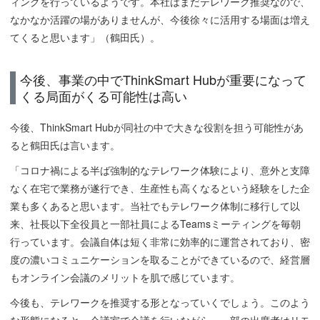
ィングを行っているようです。本社はまだテレワーク推奨なので、
なかなか活躍の場がありませんが、今後徐々に活用する場面は増え
てくると思います」（鶴田氏）。
今後、事業の中でThinkSmart Hubが重要になって
くる局面がくる可能性は高い
今後、ThinkSmart Hubが同社の中で大きな役割を担う可能性があ
ると鶴田氏は言います。
「コロナ禍による半ば強制的なテレワーク体験により、意外と支障
なく在宅で業務が遂行でき、生産性も高くなるという経験をした企
業も多くあると思います。当社でもテレワーク体制に移行して以
来、社長以下全役員と一部社員によるTeamsミーティングを毎朝
行っています。会議自体は短く非常に効率的に運営されており、密
度の濃いコミュニケーションを取ることができているので、経営層
もオンライン会議のメリットを肌で感じています。
今後も、テレワークを推奨する形となっていくでしょう。このよう