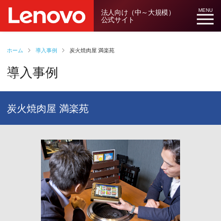
法人向け（中～大規模）
MENU
公式サイト
ホーム
導入事例
炭火焼肉屋 満楽苑
導入事例
炭火焼肉屋 満楽苑